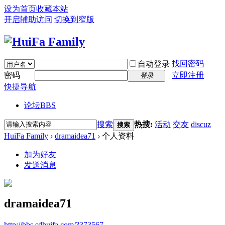
设为首页
收藏本站
开启辅助访问
切换到窄版
找回密码
自动登录
密码
立即注册
登录
快捷导航
论坛
BBS
搜索
热搜:
活动
交友
discuz
搜索
HuiFa Family
›
dramaidea71
›
个人资料
加为好友
发送消息
dramaidea71
http://bbs.sdhuifa.com/?373567