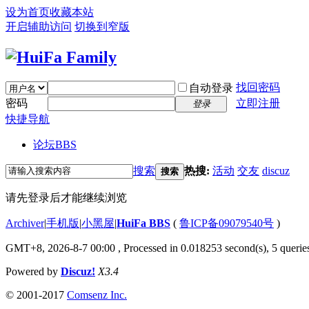
设为首页
收藏本站
开启辅助访问
切换到窄版
找回密码
自动登录
密码
立即注册
登录
快捷导航
论坛
BBS
搜索
热搜:
活动
交友
discuz
搜索
请先登录后才能继续浏览
Archiver
|
手机版
|
小黑屋
|
HuiFa BBS
(
鲁ICP备09079540号
)
GMT+8, 2026-8-7 00:00
, Processed in 0.018253 second(s), 5 queries
Powered by
Discuz!
X3.4
© 2001-2017
Comsenz Inc.