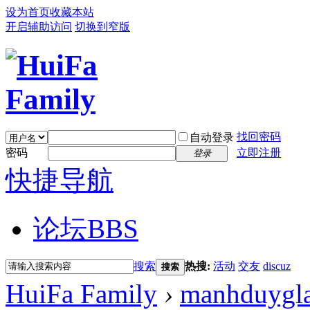
设为首页
收藏本站
开启辅助访问
切换到窄版
找回密码
自动登录
密码
立即注册
登录
快捷导航
论坛
BBS
搜索
热搜:
活动
交友
discuz
搜索
HuiFa Family
›
manhduygla