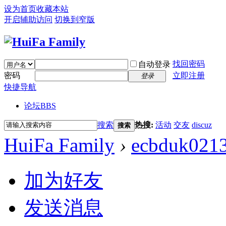
设为首页
收藏本站
开启辅助访问
切换到窄版
找回密码
自动登录
密码
立即注册
登录
快捷导航
论坛
BBS
搜索
热搜:
活动
交友
discuz
搜索
HuiFa Family
›
ecbduk021
加为好友
发送消息