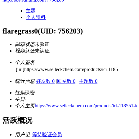
主题
个人资料
flaregrass0
(UID: 756203)
邮箱状态
未验证
视频认证
未认证
个人签名
[url]https://www.selleckchem.com/products/ici-1185
统计信息
好友数 0
|
回帖数 0
|
主题数 0
性别
保密
生日
-
个人主页
https://www.selleckchem.com/products/ici-118551-ic
活跃概况
用户组
等待验证会员