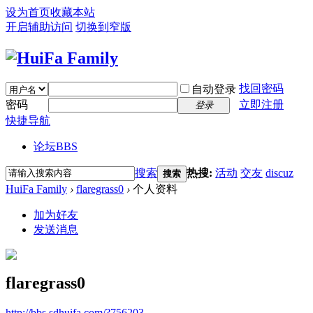
设为首页
收藏本站
开启辅助访问
切换到窄版
找回密码
自动登录
密码
立即注册
登录
快捷导航
论坛
BBS
搜索
热搜:
活动
交友
discuz
搜索
HuiFa Family
›
flaregrass0
›
个人资料
加为好友
发送消息
flaregrass0
http://bbs.sdhuifa.com/?756203