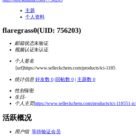
主题
个人资料
flaregrass0
(UID: 756203)
邮箱状态
未验证
视频认证
未认证
个人签名
[url]https://www.selleckchem.com/products/ici-1185
统计信息
好友数 0
|
回帖数 0
|
主题数 0
性别
保密
生日
-
个人主页
https://www.selleckchem.com/products/ici-118551-ic
活跃概况
用户组
等待验证会员