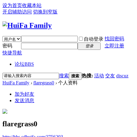
设为首页
收藏本站
开启辅助访问
切换到窄版
找回密码
自动登录
密码
立即注册
登录
快捷导航
论坛
BBS
搜索
热搜:
活动
交友
discuz
搜索
HuiFa Family
›
flaregrass0
›
个人资料
加为好友
发送消息
flaregrass0
http://bbs.sdhuifa.com/?756203