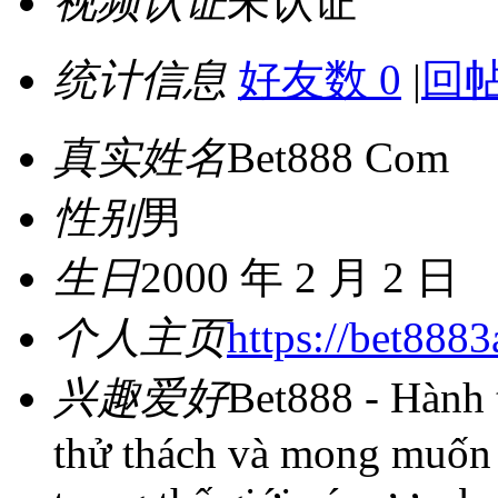
视频认证
未认证
统计信息
好友数 0
|
回帖
真实姓名
Bet888 Com
性别
男
生日
2000 年 2 月 2 日
个人主页
https://bet888
兴趣爱好
Bet888 - Hành 
thử thách và mong muốn