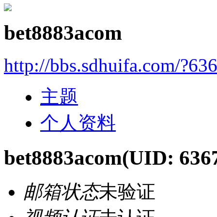
bet8883acom
http://bbs.sdhuifa.com/?63
主题
个人资料
bet8883acom
(UID: 636
邮箱状态
未验证