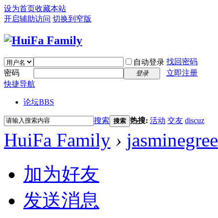
设为首页
收藏本站
开启辅助访问
切换到窄版
找回密码
自动登录
密码
立即注册
登录
快捷导航
论坛
BBS
搜索
热搜:
活动
交友
discuz
搜索
HuiFa Family
›
jasminegree
加为好友
发送消息