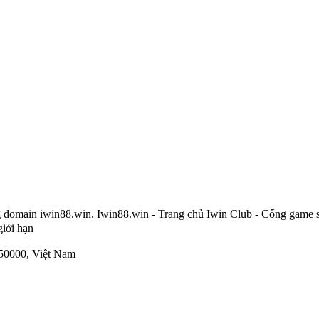
domain iwin88.win. Iwin88.win - Trang chủ Iwin Club - Cổng game s
giới hạn
550000, Việt Nam