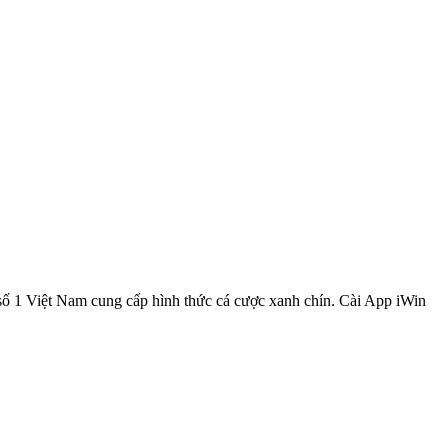
ố 1 Việt Nam cung cấp hình thức cá cược xanh chín. Cài App iWin