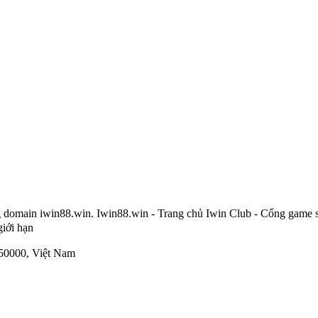
domain iwin88.win. Iwin88.win - Trang chủ Iwin Club - Cổng game s
giới hạn
550000, Việt Nam