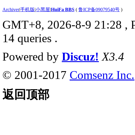
Archiver
|
手机版
|
小黑屋
|
HuiFa BBS
(
鲁ICP备09079540号
)
GMT+8, 2026-8-9 21:28
, 
14 queries .
Powered by
Discuz!
X3.4
© 2001-2017
Comsenz Inc.
返回顶部