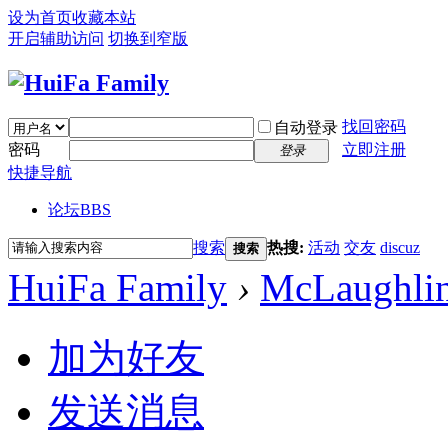
设为首页
收藏本站
开启辅助访问
切换到窄版
找回密码
自动登录
密码
立即注册
登录
快捷导航
论坛
BBS
搜索
热搜:
活动
交友
discuz
搜索
HuiFa Family
›
McLaughli
加为好友
发送消息