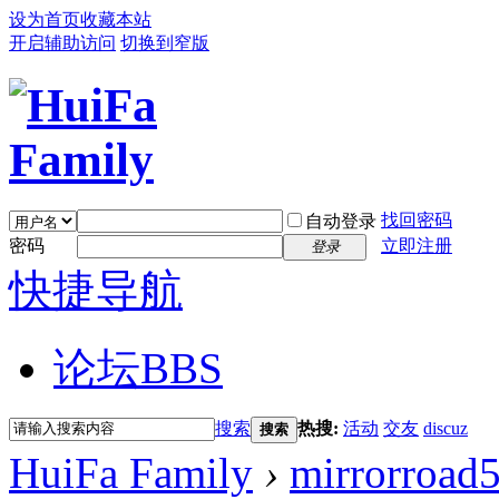
设为首页
收藏本站
开启辅助访问
切换到窄版
找回密码
自动登录
密码
立即注册
登录
快捷导航
论坛
BBS
搜索
热搜:
活动
交友
discuz
搜索
HuiFa Family
›
mirrorroad