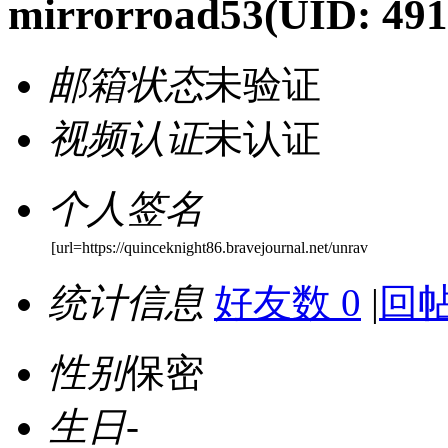
mirrorroad53
(UID: 491
邮箱状态
未验证
视频认证
未认证
个人签名
[url=https://quinceknight86.bravejournal.net/unrav
统计信息
好友数 0
|
回帖
性别
保密
生日
-