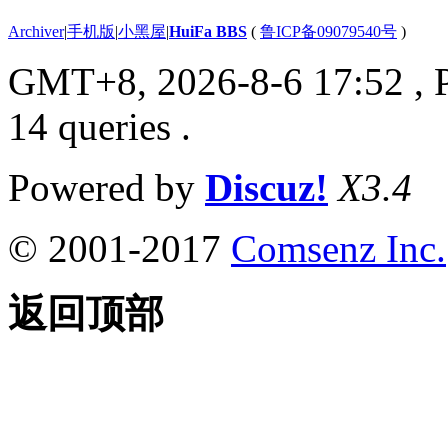
Archiver
|
手机版
|
小黑屋
|
HuiFa BBS
(
鲁ICP备09079540号
)
GMT+8, 2026-8-6 17:52
, 
14 queries .
Powered by
Discuz!
X3.4
© 2001-2017
Comsenz Inc.
返回顶部