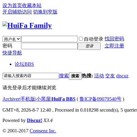
设为首页
收藏本站
开启辅助访问
切换到窄版
找回密码
自动登录
密码
立即注册
登录
快捷导航
论坛
BBS
搜索
热搜:
活动
交友
discuz
搜索
请先登录后才能继续浏览
Archiver
|
手机版
|
小黑屋
|
HuiFa BBS
(
鲁ICP备09079540号
)
GMT+8, 2026-8-7 12:40
, Processed in 0.018298 second(s), 5 queries
Powered by
Discuz!
X3.4
© 2001-2017
Comsenz Inc.