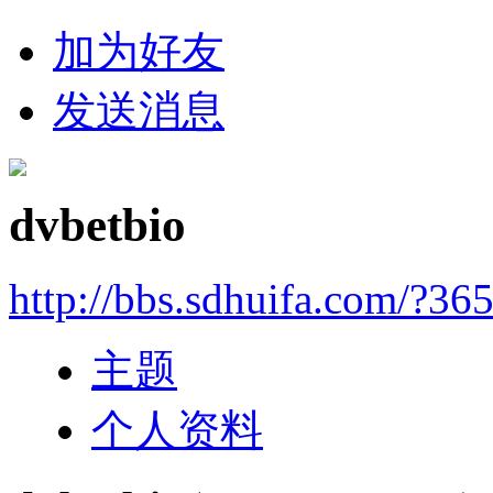
加为好友
发送消息
dvbetbio
http://bbs.sdhuifa.com/?36
主题
个人资料