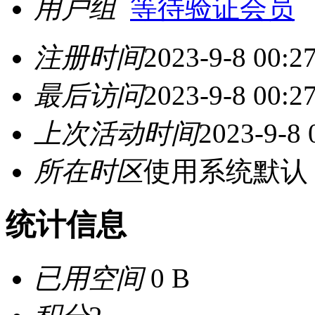
用户组
等待验证会员
注册时间
2023-9-8 00:2
最后访问
2023-9-8 00:2
上次活动时间
2023-9-8 
所在时区
使用系统默认
统计信息
已用空间
0 B