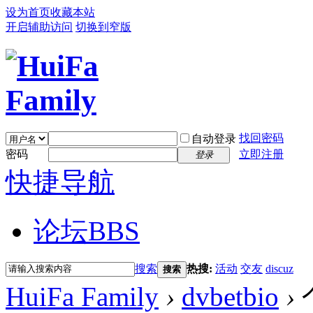
设为首页
收藏本站
开启辅助访问
切换到窄版
找回密码
自动登录
密码
立即注册
登录
快捷导航
论坛
BBS
搜索
热搜:
活动
交友
discuz
搜索
HuiFa Family
›
dvbetbio
›