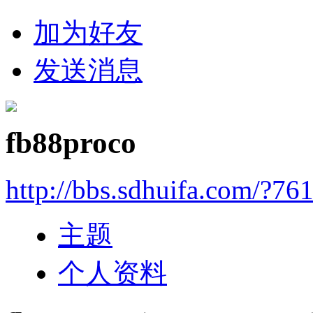
加为好友
发送消息
fb88proco
http://bbs.sdhuifa.com/?76
主题
个人资料