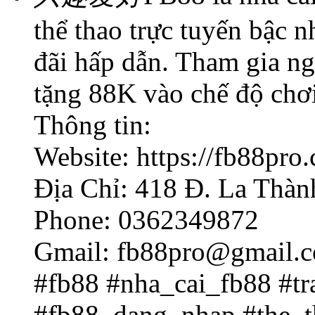
thể thao trực tuyến bậc 
đãi hấp dẫn. Tham gia n
tặng 88K vào chế độ chơi
Thông tin:
Website: https://fb88pro.
Địa Chỉ: 418 Đ. La Thà
Phone: 0362349872
Gmail: fb88pro@gmail.
#fb88 #nha_cai_fb88 #t
#fb88_dang_nhap #the_