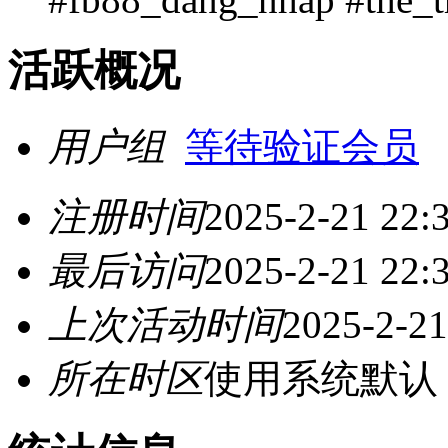
活跃概况
用户组
等待验证会员
注册时间
2025-2-21 22:
最后访问
2025-2-21 22:
上次活动时间
2025-2-21
所在时区
使用系统默认