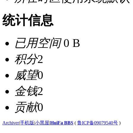
统计信息
已用空间
0 B
积分
2
威望
0
金钱
2
贡献
0
Archiver
|
手机版
|
小黑屋
|
HuiFa BBS
(
鲁ICP备09079540号
)