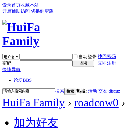
设为首页
收藏本站
开启辅助访问
切换到窄版
找回密码
自动登录
密码
立即注册
登录
快捷导航
论坛
BBS
搜索
热搜:
活动
交友
discuz
搜索
HuiFa Family
›
roadcow0
›
加为好友