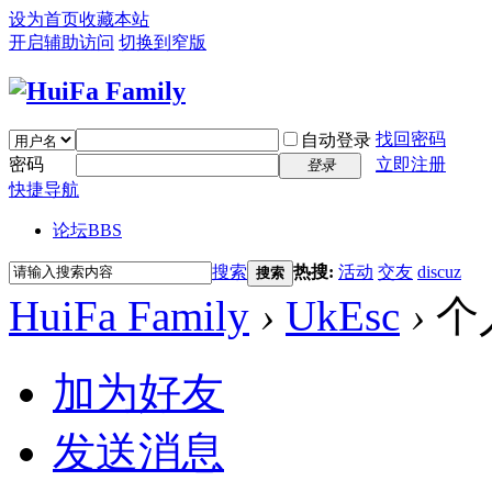
设为首页
收藏本站
开启辅助访问
切换到窄版
找回密码
自动登录
密码
立即注册
登录
快捷导航
论坛
BBS
搜索
热搜:
活动
交友
discuz
搜索
HuiFa Family
›
UkEsc
›
个
加为好友
发送消息