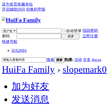
设为首页
收藏本站
开启辅助访问
切换到窄版
找回密码
自动登录
密码
立即注册
登录
快捷导航
论坛
BBS
搜索
热搜:
活动
交友
discuz
搜索
HuiFa Family
›
slopemark0
加为好友
发送消息