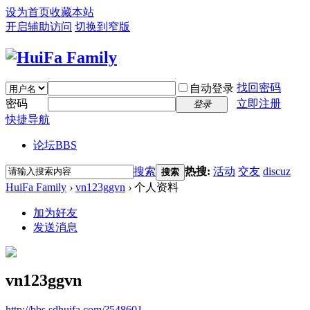
设为首页
收藏本站
开启辅助访问
切换到窄版
找回密码
自动登录
密码
立即注册
登录
快捷导航
论坛
BBS
搜索
热搜:
活动
交友
discuz
搜索
HuiFa Family
›
vn123ggvn
›
个人资料
加为好友
发送消息
vn123ggvn
http://bbs.sdhuifa.com/?548601