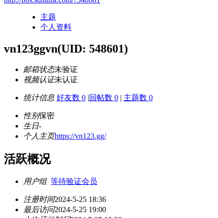
主题
个人资料
vn123ggvn
(UID: 548601)
邮箱状态
未验证
视频认证
未认证
统计信息
好友数 0
|
回帖数 0
|
主题数 0
性别
保密
生日
-
个人主页
https://vn123.gg/
活跃概况
用户组
等待验证会员
注册时间
2024-5-25 18:36
最后访问
2024-5-25 19:00