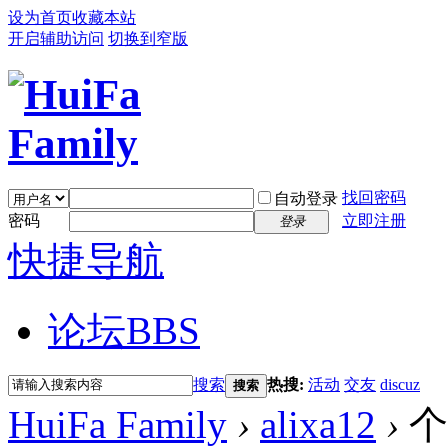
设为首页
收藏本站
开启辅助访问
切换到窄版
找回密码
自动登录
密码
立即注册
登录
快捷导航
论坛
BBS
搜索
热搜:
活动
交友
discuz
搜索
HuiFa Family
›
alixa12
›
个