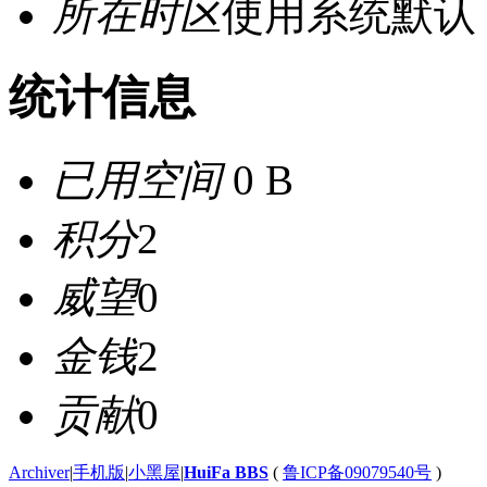
所在时区
使用系统默认
统计信息
已用空间
0 B
积分
2
威望
0
金钱
2
贡献
0
Archiver
|
手机版
|
小黑屋
|
HuiFa BBS
(
鲁ICP备09079540号
)