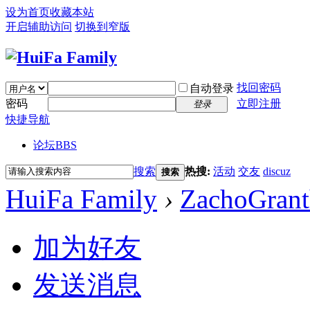
设为首页
收藏本站
开启辅助访问
切换到窄版
找回密码
自动登录
密码
立即注册
登录
快捷导航
论坛
BBS
搜索
热搜:
活动
交友
discuz
搜索
HuiFa Family
›
ZachoGran
加为好友
发送消息