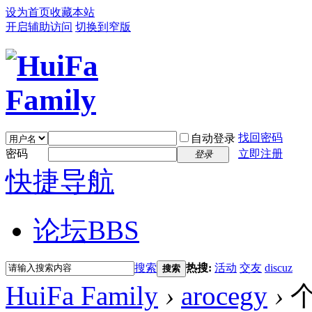
设为首页
收藏本站
开启辅助访问
切换到窄版
找回密码
自动登录
密码
立即注册
登录
快捷导航
论坛
BBS
搜索
热搜:
活动
交友
discuz
搜索
HuiFa Family
›
arocegy
›