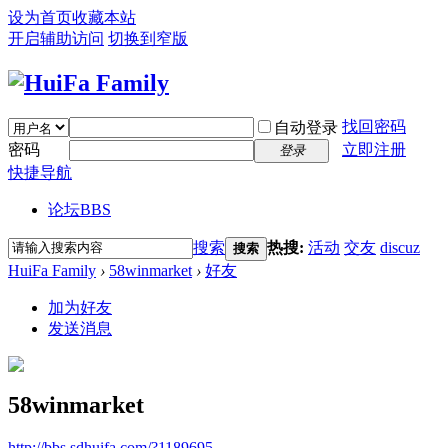
设为首页
收藏本站
开启辅助访问
切换到窄版
找回密码
自动登录
密码
立即注册
登录
快捷导航
论坛
BBS
搜索
热搜:
活动
交友
discuz
搜索
HuiFa Family
›
58winmarket
›
好友
加为好友
发送消息
58winmarket
http://bbs.sdhuifa.com/?1189695