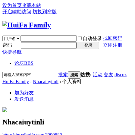
设为首页
收藏本站
开启辅助访问
切换到窄版
找回密码
自动登录
密码
立即注册
登录
快捷导航
论坛
BBS
搜索
热搜:
活动
交友
discuz
搜索
HuiFa Family
›
Nhacaiuytinli
›
个人资料
加为好友
发送消息
Nhacaiuytinli
http://bbs.sdhuifa.com/?999580