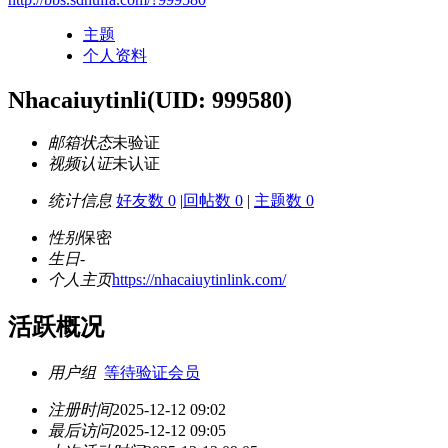
主题
个人资料
Nhacaiuytinli
(UID: 999580)
邮箱状态
未验证
视频认证
未认证
统计信息
好友数 0
|
回帖数 0
|
主题数 0
性别
保密
生日
-
个人主页
https://nhacaiuytinlink.com/
活跃概况
用户组
等待验证会员
注册时间
2025-12-12 09:02
最后访问
2025-12-12 09:05