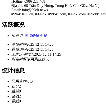
Hotline: 0986 223 468
Địa chỉ: 68 Trần Duy Hưng, Trung Hoà, Cầu Giấy, Hà Nội
Email: info@99ok.news
#99ok #99_ok, #999ok, #99ok_com, #99ok_com, #99okk_ne
活跃概况
用户组
等待验证会员
注册时间
2025-12-11 14:25
最后访问
2025-12-11 14:25
上次活动时间
2025-12-11 14:25
所在时区
使用系统默认
统计信息
已用空间
0 B
积分
2
威望
0
金钱
2
贡献
0