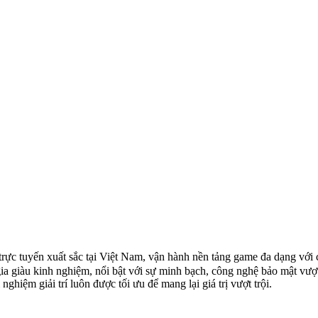
trực tuyến xuất sắc tại Việt Nam, vận hành nền tảng game đa dạng với 
 giàu kinh nghiệm, nổi bật với sự minh bạch, công nghệ bảo mật vượt t
nghiệm giải trí luôn được tối ưu để mang lại giá trị vượt trội.