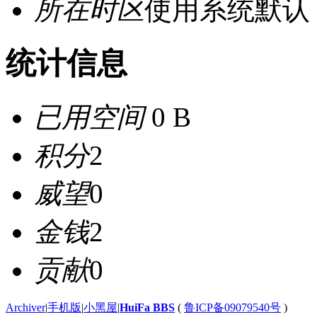
所在时区
使用系统默认
统计信息
已用空间
0 B
积分
2
威望
0
金钱
2
贡献
0
Archiver
|
手机版
|
小黑屋
|
HuiFa BBS
(
鲁ICP备09079540号
)