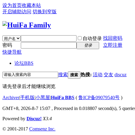
设为首页
收藏本站
开启辅助访问
切换到窄版
找回密码
自动登录
密码
立即注册
登录
快捷导航
论坛
BBS
搜索
热搜:
活动
交友
discuz
搜索
请先登录后才能继续浏览
Archiver
|
手机版
|
小黑屋
|
HuiFa BBS
(
鲁ICP备09079540号
)
GMT+8, 2026-8-7 15:07
, Processed in 0.018807 second(s), 5 queries
Powered by
Discuz!
X3.4
© 2001-2017
Comsenz Inc.