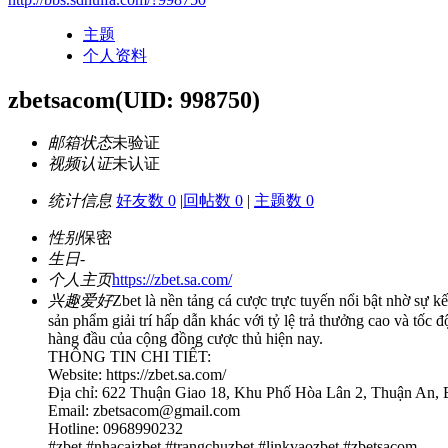
主题
个人资料
zbetsacom
(UID: 998750)
邮箱状态
未验证
视频认证
未认证
统计信息
好友数 0
|
回帖数 0
|
主题数 0
性别
保密
生日
-
个人主页
https://zbet.sa.com/
兴趣爱好
Zbet là nền tảng cá cược trực tuyến nổi bật nhờ sự kế
sản phẩm giải trí hấp dẫn khác với tỷ lệ trả thưởng cao và tốc
hàng đầu của cộng đồng cược thủ hiện nay.
THÔNG TIN CHI TIẾT:
Website: https://zbet.sa.com/
Địa chỉ: 622 Thuận Giao 18, Khu Phố Hòa Lân 2, Thuận An,
Email: zbetsacom@gmail.com
Hotline: 0968990232
#zbet #nhacaizbet #trangchuzbet #linkvaozbet #zbetsacom