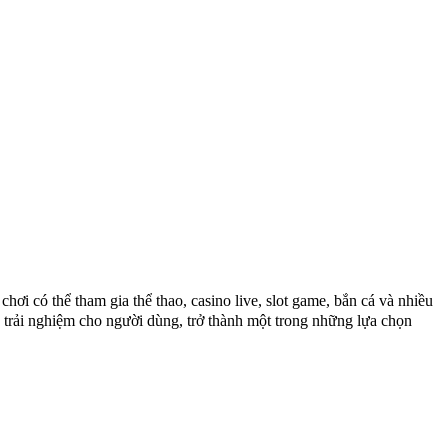
chơi có thể tham gia thể thao, casino live, slot game, bắn cá và nhiều
ưu trải nghiệm cho người dùng, trở thành một trong những lựa chọn