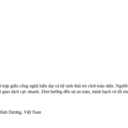
t hợp giữa công nghệ hiện đại và hệ sinh thái trò chơi toàn diện. Người 
 độ giao dịch cực nhanh. Zbet hướng đến sự an toàn, minh bạch và tối 
 Bình Dương, Việt Nam