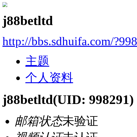
j88betltd
http://bbs.sdhuifa.com/?99
主题
个人资料
j88betltd
(UID: 998291)
邮箱状态
未验证