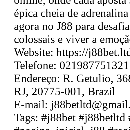
épica cheia de adrenalina
agora no J88 para desafia
colossais e viver a emoç
Website: https://j88bet.lt
Telefone: 021987751321
Endereço: R. Getulio, 36
RJ, 20775-001, Brazil
E-mail: j88betltd@gmai
Tags: #j88bet #j88betltd