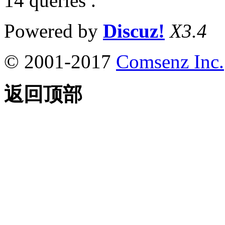
14 queries .
Powered by
Discuz!
X3.4
© 2001-2017
Comsenz Inc.
返回顶部