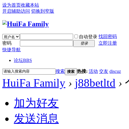
设为首页
收藏本站
开启辅助访问
切换到窄版
找回密码
自动登录
密码
立即注册
登录
快捷导航
论坛
BBS
搜索
热搜:
活动
交友
discuz
搜索
HuiFa Family
›
j88betltd
›
加为好友
发送消息