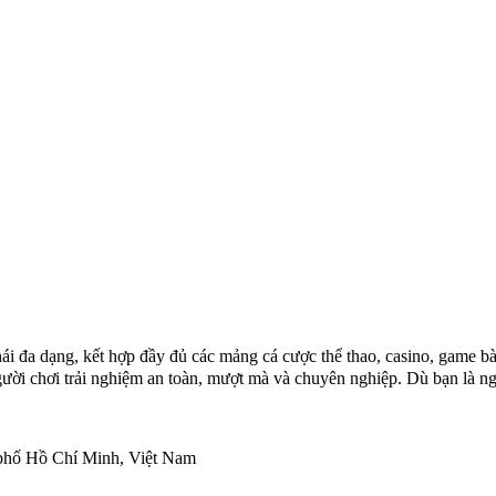
thái đa dạng, kết hợp đầy đủ các mảng cá cược thể thao, casino, game b
ười chơi trải nghiệm an toàn, mượt mà và chuyên nghiệp. Dù bạn là 
 phố Hồ Chí Minh, Việt Nam