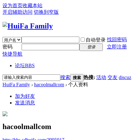
设为首页
收藏本站
开启辅助访问
切换到窄版
找回密码
自动登录
密码
立即注册
登录
快捷导航
论坛
BBS
搜索
热搜:
活动
交友
discuz
搜索
HuiFa Family
›
hacoolmallcom
›
个人资料
加为好友
发送消息
hacoolmallcom
http://bbs.sdhuifa.com/?995917