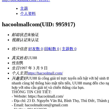
主题
个人资料
hacoolmallcom
(UID: 995917)
邮箱状态
未验证
视频认证
未认证
统计信息
好友数 0
|
回帖数 0
|
主题数 0
真实姓名
UU88
性别
男
生日
1997 年 3 月 9 日
个人主页
https://hacoolmall.com/
兴趣爱好
UU88 là cổng giải trí trực tuyến nổi bật với hệ sinh 
nhanh cùng hệ thống bảo mật tiên tiến, UU88 mang đến cho ng
hợp với nhu cầu giải trí và chiến thắng của bạn.
THÔNG TIN CHI TIẾT:
- Website: https://hacoolmall.com/
- Địa chỉ: 23 Đ. Nguyễn Văn Bá, Bình Thọ, Thủ Đức, Thành
- Email: hacoolmallcom@gmail.com