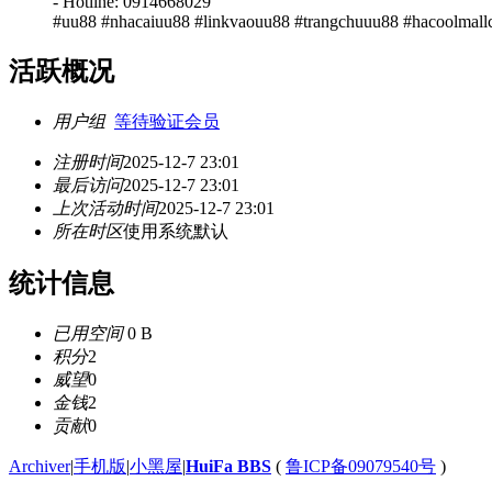
- Hotline: 0914668029
#uu88 #nhacaiuu88 #linkvaouu88 #trangchuuu88 #hacoolmal
活跃概况
用户组
等待验证会员
注册时间
2025-12-7 23:01
最后访问
2025-12-7 23:01
上次活动时间
2025-12-7 23:01
所在时区
使用系统默认
统计信息
已用空间
0 B
积分
2
威望
0
金钱
2
贡献
0
Archiver
|
手机版
|
小黑屋
|
HuiFa BBS
(
鲁ICP备09079540号
)