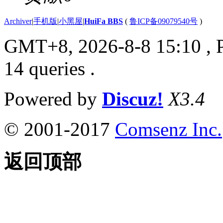
Archiver
|
手机版
|
小黑屋
|
HuiFa BBS
(
鲁ICP备09079540号
)
GMT+8, 2026-8-8 15:10
, 
14 queries .
Powered by
Discuz!
X3.4
© 2001-2017
Comsenz Inc.
返回顶部