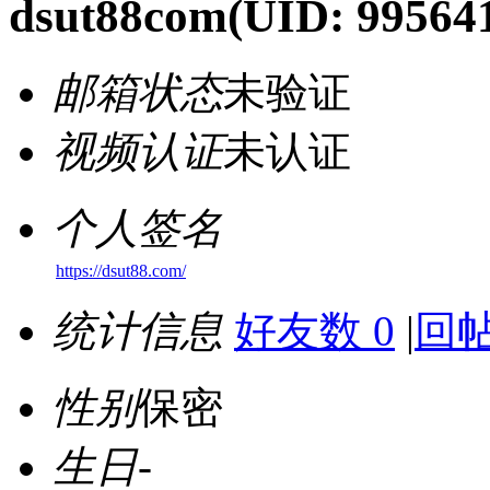
dsut88com
(UID: 99564
邮箱状态
未验证
视频认证
未认证
个人签名
https://dsut88.com/
统计信息
好友数 0
|
回帖
性别
保密
生日
-