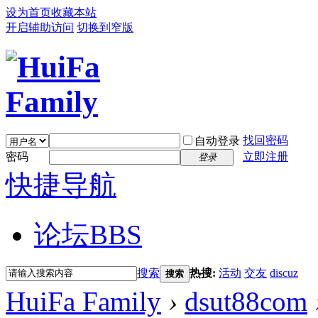
设为首页
收藏本站
开启辅助访问
切换到窄版
找回密码
自动登录
密码
立即注册
登录
快捷导航
论坛
BBS
搜索
热搜:
活动
交友
discuz
搜索
HuiFa Family
›
dsut88com