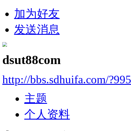
加为好友
发送消息
dsut88com
http://bbs.sdhuifa.com/?99
主题
个人资料