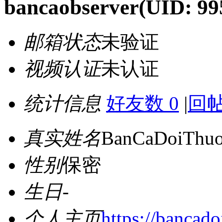
bancaobserver
(UID: 99
邮箱状态
未验证
视频认证
未认证
统计信息
好友数 0
|
回帖
真实姓名
BanCaDoiThu
性别
保密
生日
-
个人主页
https://bancado