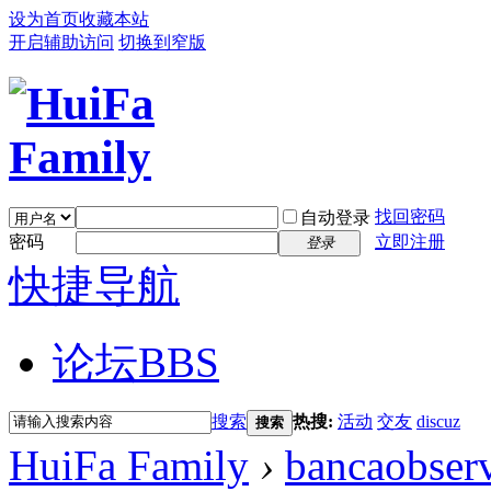
设为首页
收藏本站
开启辅助访问
切换到窄版
找回密码
自动登录
密码
立即注册
登录
快捷导航
论坛
BBS
搜索
热搜:
活动
交友
discuz
搜索
HuiFa Family
›
bancaobser