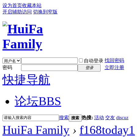
设为首页
收藏本站
开启辅助访问
切换到窄版
找回密码
自动登录
密码
立即注册
登录
快捷导航
论坛
BBS
搜索
热搜:
活动
交友
discuz
搜索
HuiFa Family
›
f168today1