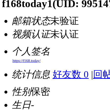
f168today1
(UID: 99514
邮箱状态
未验证
视频认证
未认证
个人签名
https://f168.today/
统计信息
好友数 0
|
回帖
性别
保密
生日
-