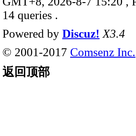
GMT+8, 2026-8-7 15:20
, 
14 queries .
Powered by
Discuz!
X3.4
© 2001-2017
Comsenz Inc.
返回顶部