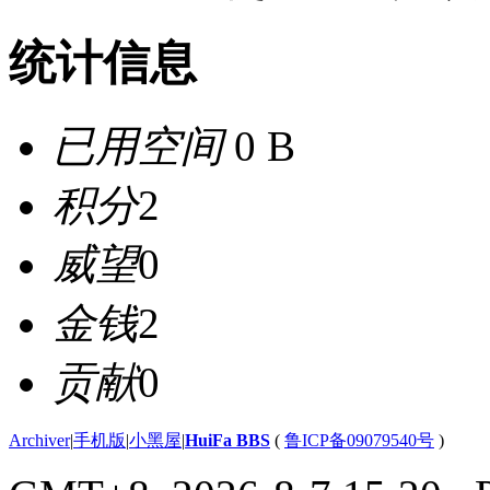
统计信息
已用空间
0 B
积分
2
威望
0
金钱
2
贡献
0
Archiver
|
手机版
|
小黑屋
|
HuiFa BBS
(
鲁ICP备09079540号
)