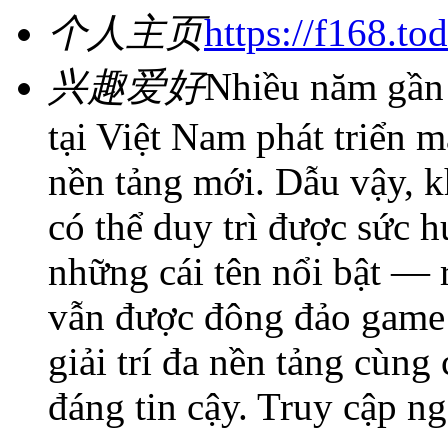
个人主页
https://f168.to
兴趣爱好
Nhiều năm gần 
tại Việt Nam phát triển 
nền tảng mới. Dẫu vậy, 
có thể duy trì được sức h
những cái tên nổi bật — 
vẫn được đông đảo game 
giải trí đa nền tảng cùng
đáng tin cậy. Truy cập nga