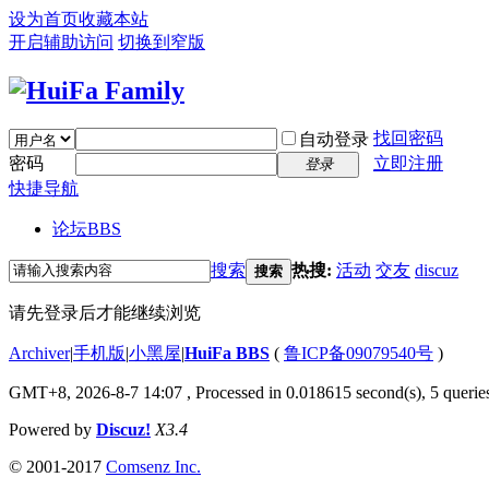
设为首页
收藏本站
开启辅助访问
切换到窄版
找回密码
自动登录
密码
立即注册
登录
快捷导航
论坛
BBS
搜索
热搜:
活动
交友
discuz
搜索
请先登录后才能继续浏览
Archiver
|
手机版
|
小黑屋
|
HuiFa BBS
(
鲁ICP备09079540号
)
GMT+8, 2026-8-7 14:07
, Processed in 0.018615 second(s), 5 queries
Powered by
Discuz!
X3.4
© 2001-2017
Comsenz Inc.