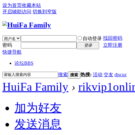
设为首页
收藏本站
开启辅助访问
切换到窄版
找回密码
自动登录
密码
立即注册
登录
快捷导航
论坛
BBS
搜索
热搜:
活动
交友
discuz
搜索
HuiFa Family
›
rikvip1onli
加为好友
发送消息