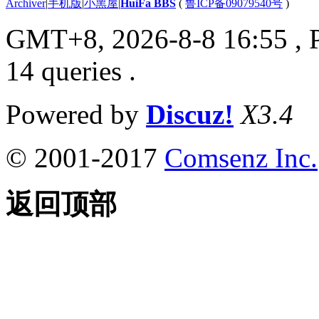
Archiver
|
手机版
|
小黑屋
|
HuiFa BBS
(
鲁ICP备09079540号
)
GMT+8, 2026-8-8 16:55
, 
14 queries .
Powered by
Discuz!
X3.4
© 2001-2017
Comsenz Inc.
返回顶部