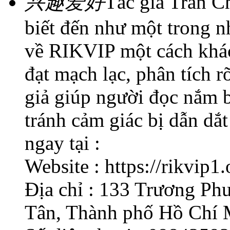
兴趣爱好
Tác giả Trần C
biết đến như một trong n
về RIKVIP một cách khách
đạt mạch lạc, phân tích r
giả giúp người đọc nắm 
tránh cảm giác bị dẫn dắ
ngay tại :
Website : https://rikvip1.
Địa chỉ : 133 Trương Ph
Tân, Thành phố Hồ Chí 