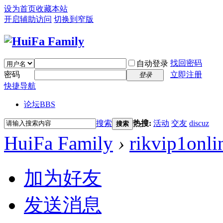
设为首页
收藏本站
开启辅助访问
切换到窄版
找回密码
自动登录
密码
立即注册
登录
快捷导航
论坛
BBS
搜索
热搜:
活动
交友
discuz
搜索
HuiFa Family
›
rikvip1onli
加为好友
发送消息