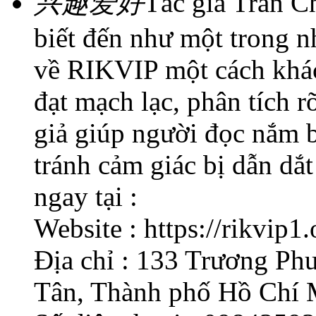
兴趣爱好
Tác giả Trần C
biết đến như một trong n
về RIKVIP một cách khách
đạt mạch lạc, phân tích r
giả giúp người đọc nắm 
tránh cảm giác bị dẫn dắ
ngay tại :
Website : https://rikvip1.
Địa chỉ : 133 Trương Ph
Tân, Thành phố Hồ Chí 