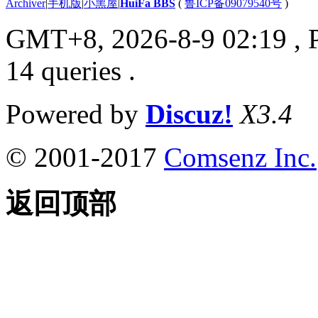
Archiver
|
手机版
|
小黑屋
|
HuiFa BBS
(
鲁ICP备09079540号
)
GMT+8, 2026-8-9 02:19
, 
14 queries .
Powered by
Discuz!
X3.4
© 2001-2017
Comsenz Inc.
返回顶部