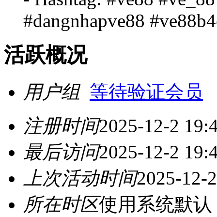
#dangnhapve88 #ve88b4
活跃概况
用户组
等待验证会员
注册时间
2025-12-2 19:
最后访问
2025-12-2 19:
上次活动时间
2025-12-2
所在时区
使用系统默认