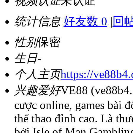
视频认证
未认证
统计信息
好友数 0
|
回帖
性别
保密
生日
-
个人主页
https://ve88b4.
兴趣爱好
VE88 (ve88b4.o
cược online, games bài đ
thể thao đỉnh cao. Là th
bởi Isle of Man Gamblin