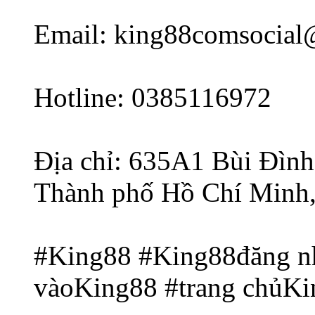
Email: king88comsocia
Hotline: 0385116972
Địa chỉ: 635A1 Bùi Đình
Thành phố Hồ Chí Minh,
#King88 #King88đăng nh
vàoKing88 #trang chủK