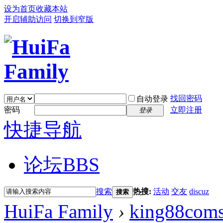
设为首页
收藏本站
开启辅助访问
切换到窄版
找回密码
自动登录
密码
立即注册
登录
快捷导航
论坛
BBS
搜索
热搜:
活动
交友
discuz
搜索
HuiFa Family
›
king88coms