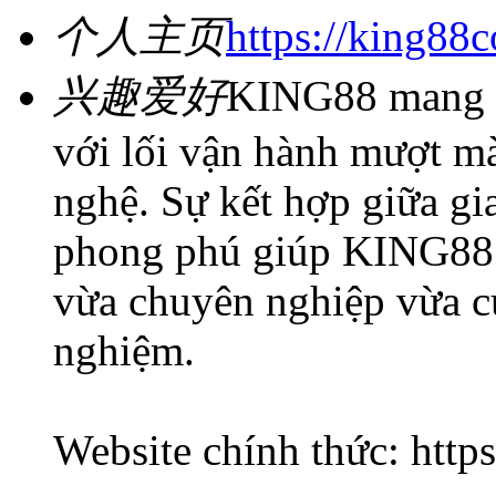
个人主页
https://king88c
兴趣爱好
KING88 mang đế
với lối vận hành mượt m
nghệ. Sự kết hợp giữa gi
phong phú giúp KING88 t
vừa chuyên nghiệp vừa cu
nghiệm.
Website chính thức: http