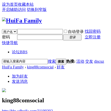
设为首页
收藏本站
开启辅助访问
切换到窄版
找回密码
自动登录
密码
立即注册
登录
快捷导航
论坛
BBS
搜索
热搜:
活动
交友
discuz
搜索
HuiFa Family
›
king88comsocial
›
好友
加为好友
发送消息
king88comsocial
http://bbs.sdhuifa.com/?1190302