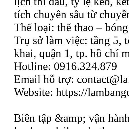
lịch thi đấu, tỷ lệ kèo, 
tích chuyên sâu từ chuyên
Thể loại: thể thao – bóng
Trụ sở làm việc: tầng 5,
khai, quận 1, tp. hồ chí 
Hotline: 0916.324.879
Email hỗ trợ: contact@
Website: https://lamban
Biên tập &amp; vận hành