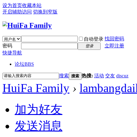
设为首页
收藏本站
开启辅助访问
切换到窄版
找回密码
自动登录
密码
立即注册
登录
快捷导航
论坛
BBS
搜索
热搜:
活动
交友
discuz
搜索
HuiFa Family
›
lambangdai
加为好友
发送消息