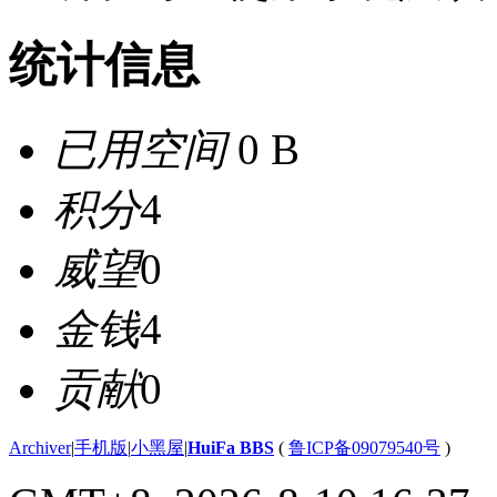
统计信息
已用空间
0 B
积分
4
威望
0
金钱
4
贡献
0
Archiver
|
手机版
|
小黑屋
|
HuiFa BBS
(
鲁ICP备09079540号
)