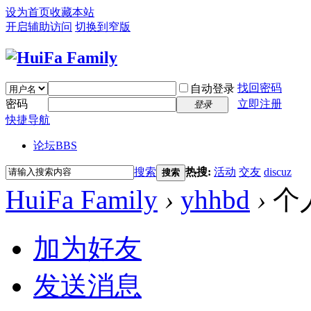
设为首页
收藏本站
开启辅助访问
切换到窄版
找回密码
自动登录
密码
立即注册
登录
快捷导航
论坛
BBS
搜索
热搜:
活动
交友
discuz
搜索
HuiFa Family
›
yhhbd
›
个
加为好友
发送消息