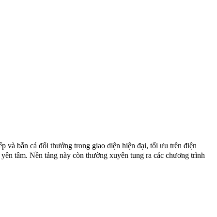
p và bắn cá đổi thưởng trong giao diện hiện đại, tối ưu trên điện
 yên tâm. Nền tảng này còn thường xuyên tung ra các chương trình