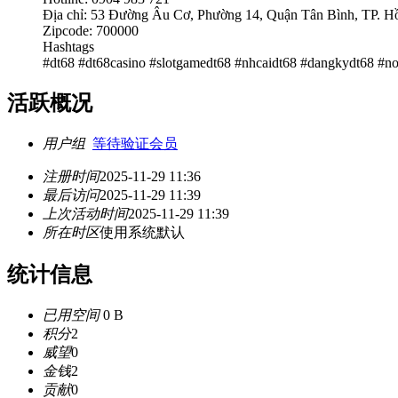
Địa chỉ: 53 Đường Âu Cơ, Phường 14, Quận Tân Bình, TP. H
Zipcode: 700000
Hashtags
#dt68 #dt68casino #slotgamedt68 #nhcaidt68 #dangkydt68 #no
活跃概况
用户组
等待验证会员
注册时间
2025-11-29 11:36
最后访问
2025-11-29 11:39
上次活动时间
2025-11-29 11:39
所在时区
使用系统默认
统计信息
已用空间
0 B
积分
2
威望
0
金钱
2
贡献
0