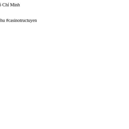
ồ Chí Minh
hu #casinotructuyen