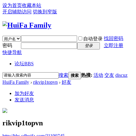
设为首页
收藏本站
开启辅助访问
切换到窄版
找回密码
自动登录
密码
立即注册
登录
快捷导航
论坛
BBS
搜索
热搜:
活动
交友
discuz
搜索
HuiFa Family
›
rikvip1topvn
›
好友
加为好友
发送消息
rikvip1topvn
http://bbs.sdhuifa.com/?1190745