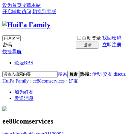
设为首页
收藏本站
开启辅助访问
切换到窄版
找回密码
自动登录
密码
立即注册
登录
快捷导航
论坛
BBS
搜索
热搜:
活动
交友
discuz
搜索
HuiFa Family
›
ee88comservices
›
好友
加为好友
发送消息
ee88comservices
http://bbs.sdhuifa.com/?1190092