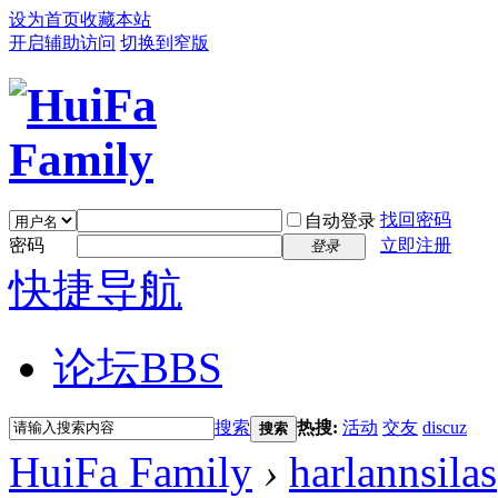
设为首页
收藏本站
开启辅助访问
切换到窄版
找回密码
自动登录
密码
立即注册
登录
快捷导航
论坛
BBS
搜索
热搜:
活动
交友
discuz
搜索
HuiFa Family
›
harlannsilas