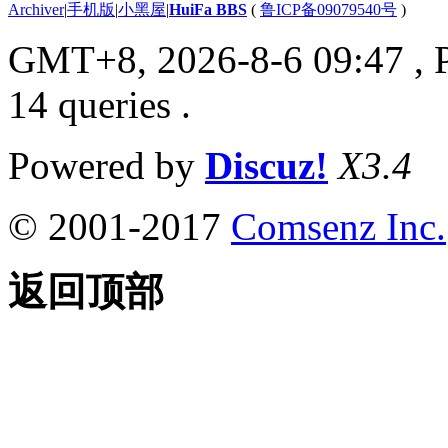
Archiver
|
手机版
|
小黑屋
|
HuiFa BBS
(
鲁ICP备09079540号
)
GMT+8, 2026-8-6 09:47
, 
14 queries .
Powered by
Discuz!
X3.4
© 2001-2017
Comsenz Inc.
返回顶部