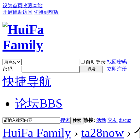
设为首页
收藏本站
开启辅助访问
切换到窄版
找回密码
自动登录
密码
立即注册
登录
快捷导航
论坛
BBS
搜索
热搜:
活动
交友
discuz
搜索
HuiFa Family
›
ta28now
›