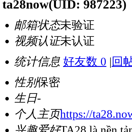
ta28now
(UID: 987223)
邮箱状态
未验证
视频认证
未认证
统计信息
好友数 0
|
回帖
性别
保密
生日
-
个人主页
https://ta28.no
兴趣爱好
TA28 là nền tản