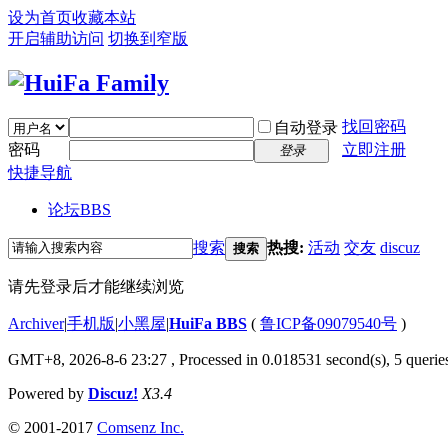
设为首页
收藏本站
开启辅助访问
切换到窄版
找回密码
自动登录
密码
立即注册
登录
快捷导航
论坛
BBS
搜索
热搜:
活动
交友
discuz
搜索
请先登录后才能继续浏览
Archiver
|
手机版
|
小黑屋
|
HuiFa BBS
(
鲁ICP备09079540号
)
GMT+8, 2026-8-6 23:27
, Processed in 0.018531 second(s), 5 queries
Powered by
Discuz!
X3.4
© 2001-2017
Comsenz Inc.