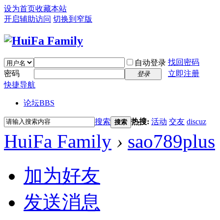
设为首页
收藏本站
开启辅助访问
切换到窄版
找回密码
自动登录
密码
立即注册
登录
快捷导航
论坛
BBS
搜索
热搜:
活动
交友
discuz
搜索
HuiFa Family
›
sao789plus
加为好友
发送消息