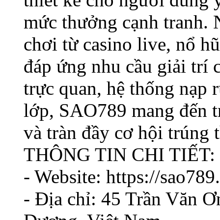
mức thưởng cạnh tranh. 
chơi từ casino live, nổ hũ
đáp ứng nhu cầu giải trí
trực quan, hệ thống nạp 
lớp, SAO789 mang đến tr
và tràn đầy cơ hội trúng
THÔNG TIN CHI TIẾT:
- Website: https://sao789
- Địa chỉ: 45 Trần Văn Ơ