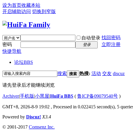
设为首页
收藏本站
开启辅助访问
切换到窄版
找回密码
自动登录
密码
立即注册
登录
快捷导航
论坛
BBS
搜索
热搜:
活动
交友
discuz
搜索
请先登录后才能继续浏览
Archiver
|
手机版
|
小黑屋
|
HuiFa BBS
(
鲁ICP备09079540号
)
GMT+8, 2026-8-9 19:02
, Processed in 0.022415 second(s), 5 queries
Powered by
Discuz!
X3.4
© 2001-2017
Comsenz Inc.